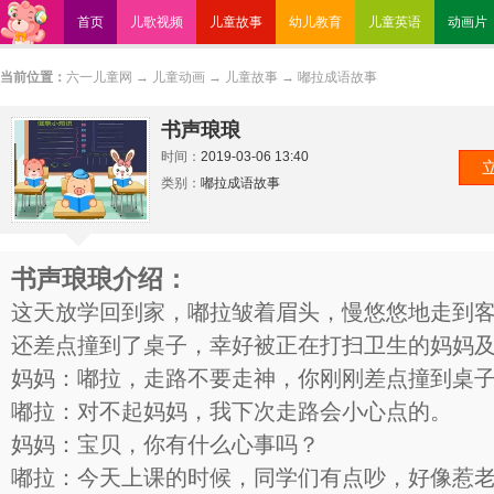
首页
儿歌视频
儿童故事
幼儿教育
儿童英语
动画片
当前位置：
六一儿童网
→
儿童动画
→
儿童故事
→
嘟拉成语故事
书声琅琅
时间：
2019-03-06 13:40
类别：
嘟拉成语故事
书声琅琅介绍：
这天放学回到家，嘟拉皱着眉头，慢悠悠地走到
还差点撞到了桌子，幸好被正在打扫卫生的妈妈
妈妈：嘟拉，走路不要走神，你刚刚差点撞到桌
嘟拉：对不起妈妈，我下次走路会小心点的。
妈妈：宝贝，你有什么心事吗？
嘟拉：今天上课的时候，同学们有点吵，好像惹