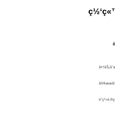
ç½‘ç«™
è
å•†åŠ¡å
å®¢æœå¾
è”ç³»é‚