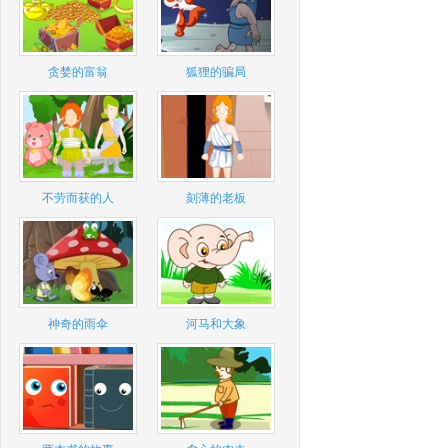
贪婪的富翁
狐狸的骗局
不劳而获的人
刻薄的老板
神奇的雨伞
河马和大象