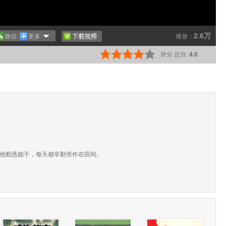
2.6万
微信
更多
播放：
评分
总分:
4.0
他勤恳能干，每天都辛勤劳作在田间。