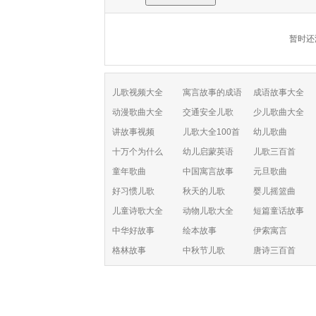
暂时还
儿歌视频大全
寓言故事的成语
成语故事大全
动漫歌曲大全
交通安全儿歌
少儿歌曲大全
讲故事视频
儿歌大全100首
幼儿歌曲
十万个为什么
幼儿启蒙英语
儿歌三百首
童年歌曲
中国寓言故事
元旦歌曲
好习惯儿歌
秋天的儿歌
婴儿摇篮曲
儿童诗歌大全
动物儿歌大全
短篇童话故事
中华好故事
绘本故事
伊索寓言
格林故事
中秋节儿歌
唐诗三百首