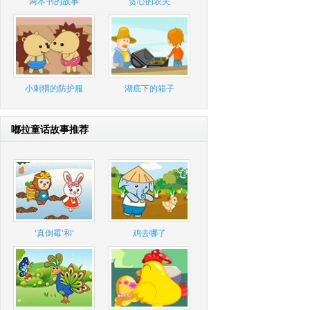
两本书的故事
贪心的农夫
小刺猬的防护服
湖底下的箱子
嘟拉童话故事推荐
‘真倒霉’和‘
鸡去哪了