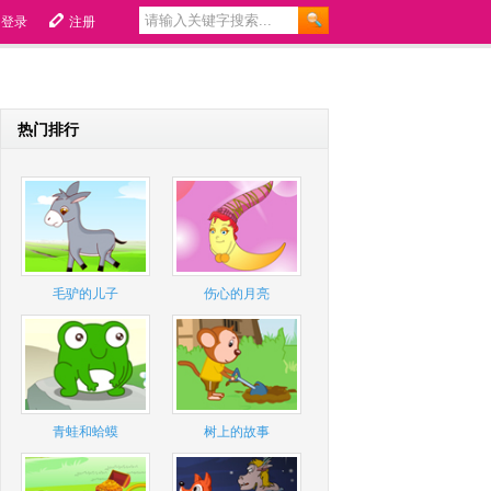
登录
注册
热门排行
毛驴的儿子
伤心的月亮
青蛙和蛤蟆
树上的故事