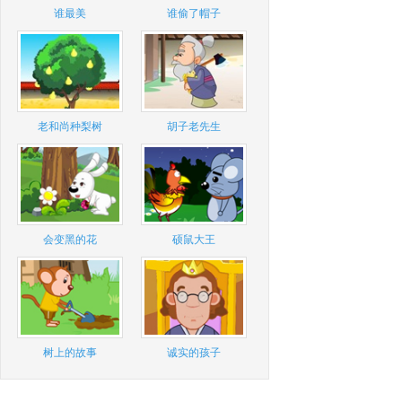
谁最美
谁偷了帽子
老和尚种梨树
胡子老先生
会变黑的花
硕鼠大王
树上的故事
诚实的孩子