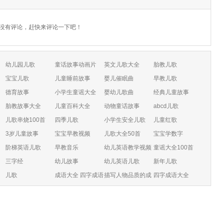
没有评论，赶快来评论一下吧！
幼儿园儿歌
童话故事动画片
英文儿歌大全
胎教儿歌
宝宝儿歌
儿童睡前故事
婴儿催眠曲
早教儿歌
德育故事
小学生童谣大全
婴幼儿歌曲
经典儿童故事
胎教故事大全
儿童百科大全
动物童话故事
abcd儿歌
儿歌串烧100首
四季儿歌
小学生安全儿歌
儿童红歌
3岁儿童故事
宝宝早教视频
儿歌大全50首
宝宝学数字
阶梯英语儿歌
早教音乐
幼儿英语教学视频
童谣大全100首
三字经
幼儿故事
幼儿英语儿歌
新年儿歌
儿歌
成语大全 四字成语
描写人物品质的成
四字成语大全
语