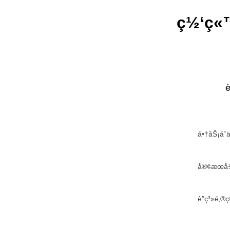
ç½‘ç«™
è
å•†åŠ¡å
å®¢æœå¾
è”ç³»é‚