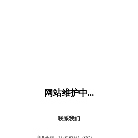
六一儿童网
网站维护中...
联系我们
商务合作：1548167561（QQ）