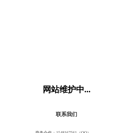
六一儿童网
网站维护中...
联系我们
商务合作：1548167561（QQ）