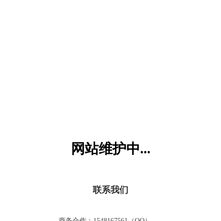
六一儿童网
网站维护中...
联系我们
商务合作：1548167561（QQ）