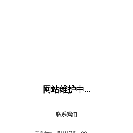
六一儿童网
网站维护中...
联系我们
商务合作：1548167561（QQ）