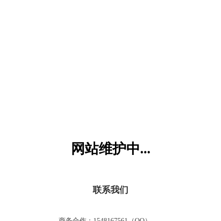
六一儿童网
网站维护中...
联系我们
商务合作：1548167561（QQ）