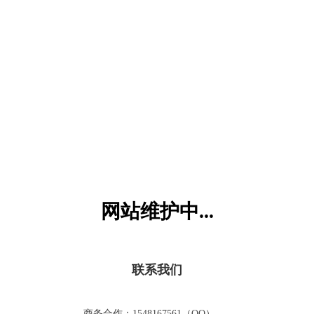
六一儿童网
网站维护中...
联系我们
商务合作：1548167561（QQ）