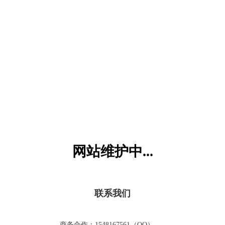
六一儿童网
网站维护中...
联系我们
商务合作：1548167561（QQ）