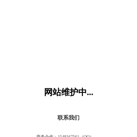
六一儿童网
网站维护中...
联系我们
商务合作：1548167561（QQ）