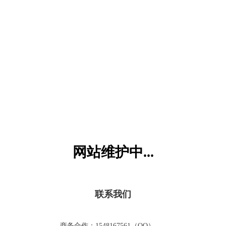
六一儿童网
网站维护中...
联系我们
商务合作：1548167561（QQ）