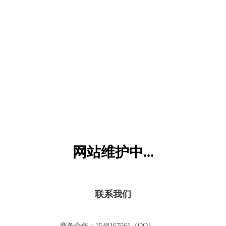
六一儿童网
网站维护中...
联系我们
商务合作：1548167561（QQ）