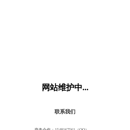
六一儿童网
网站维护中...
联系我们
商务合作：1548167561（QQ）