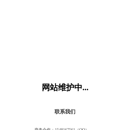
六一儿童网
网站维护中...
联系我们
商务合作：1548167561（QQ）