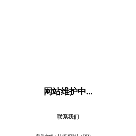
六一儿童网
网站维护中...
联系我们
商务合作：1548167561（QQ）