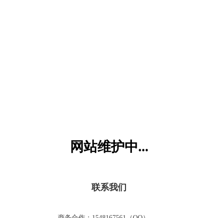
六一儿童网
网站维护中...
联系我们
商务合作：1548167561（QQ）