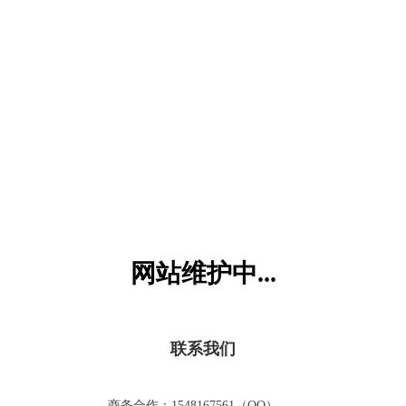
六一儿童网
网站维护中...
联系我们
商务合作：1548167561（QQ）