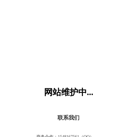
六一儿童网
网站维护中...
联系我们
商务合作：1548167561（QQ）