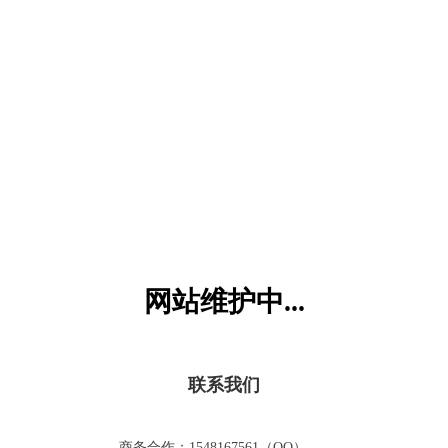
六一儿童网
网站维护中...
联系我们
商务合作：1548167561（QQ）