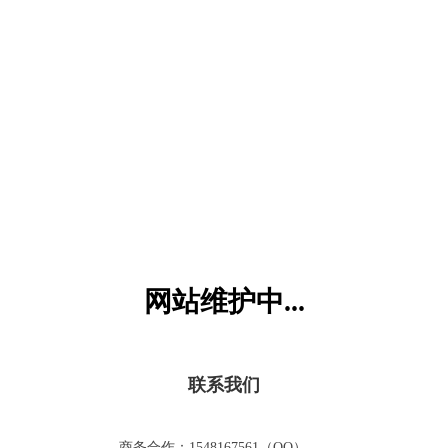
六一儿童网
网站维护中...
联系我们
商务合作：1548167561（QQ）