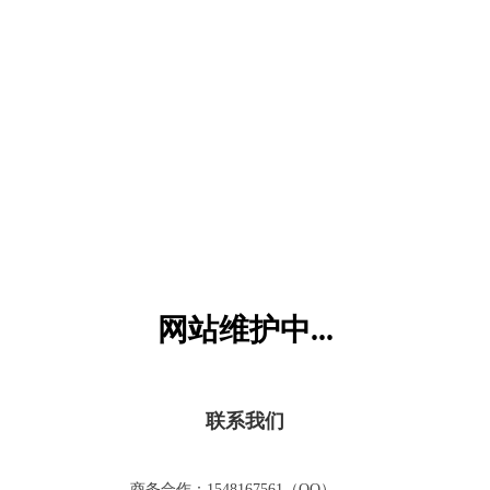
六一儿童网
网站维护中...
联系我们
商务合作：1548167561（QQ）