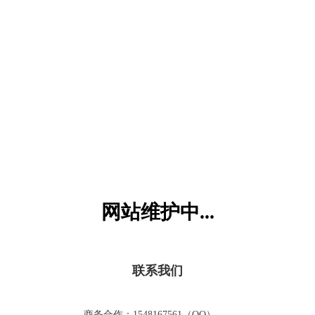
六一儿童网
网站维护中...
联系我们
商务合作：1548167561（QQ）