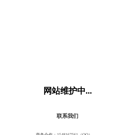
六一儿童网
网站维护中...
联系我们
商务合作：1548167561（QQ）