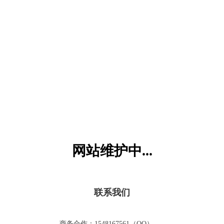
六一儿童网
网站维护中...
联系我们
商务合作：1548167561（QQ）