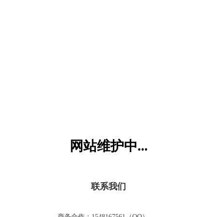
六一儿童网
网站维护中...
联系我们
商务合作：1548167561（QQ）