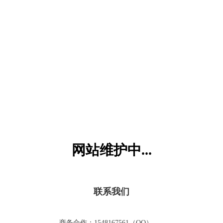
六一儿童网
网站维护中...
联系我们
商务合作：1548167561（QQ）