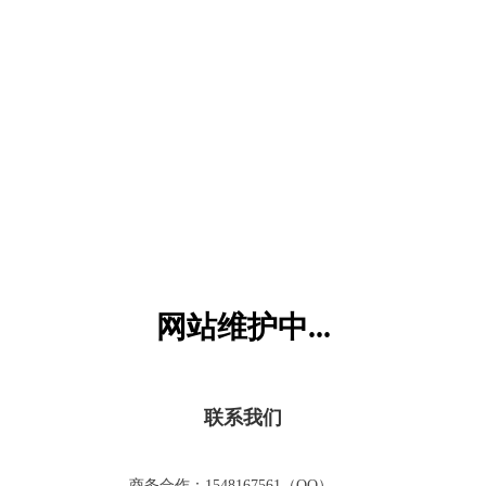
六一儿童网
网站维护中...
联系我们
商务合作：1548167561（QQ）