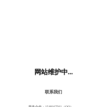
六一儿童网
网站维护中...
联系我们
商务合作：1548167561（QQ）