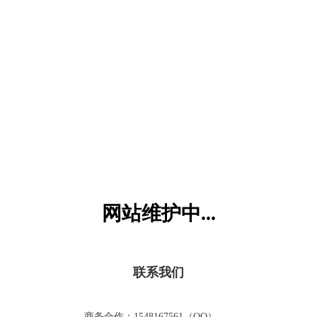
六一儿童网
网站维护中...
联系我们
商务合作：1548167561（QQ）