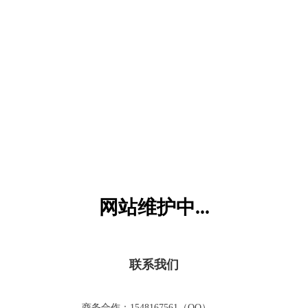
六一儿童网
网站维护中...
联系我们
商务合作：1548167561（QQ）