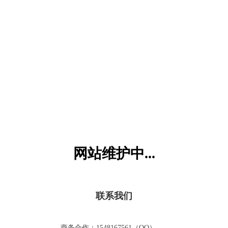
六一儿童网
网站维护中...
联系我们
商务合作：1548167561（QQ）