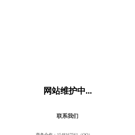
六一儿童网
网站维护中...
联系我们
商务合作：1548167561（QQ）