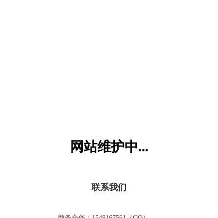
六一儿童网
网站维护中...
联系我们
商务合作：1548167561（QQ）