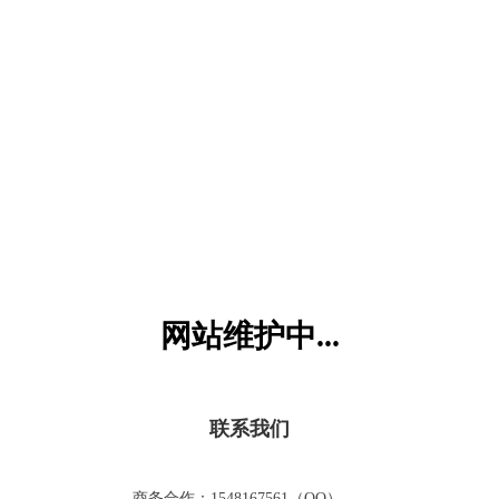
六一儿童网
网站维护中...
联系我们
商务合作：1548167561（QQ）