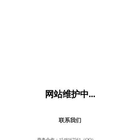
六一儿童网
网站维护中...
联系我们
商务合作：1548167561（QQ）