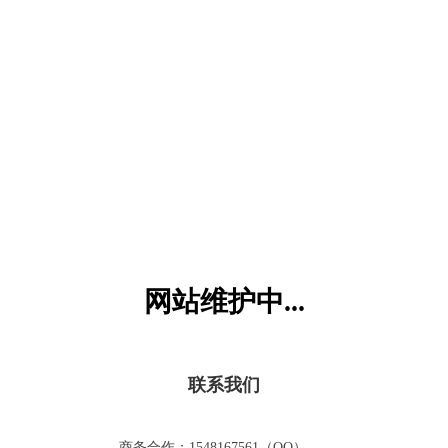
六一儿童网
网站维护中...
联系我们
商务合作：1548167561（QQ）