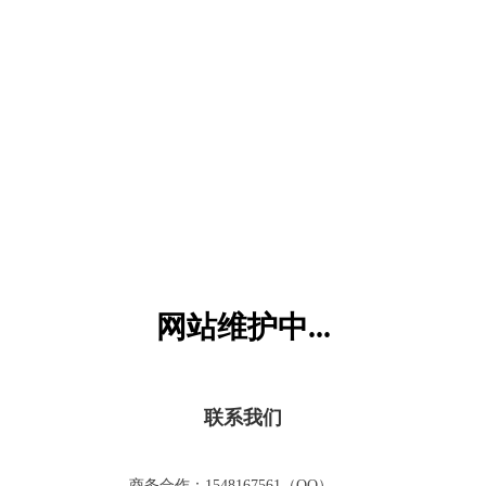
六一儿童网
网站维护中...
联系我们
商务合作：1548167561（QQ）