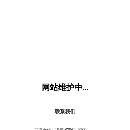
六一儿童网
网站维护中...
联系我们
商务合作：1548167561（QQ）