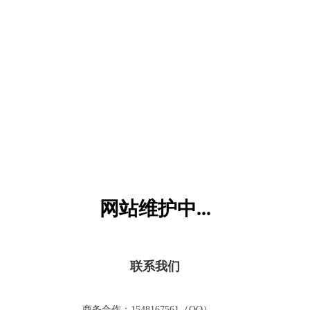
六一儿童网
网站维护中...
联系我们
商务合作：1548167561（QQ）