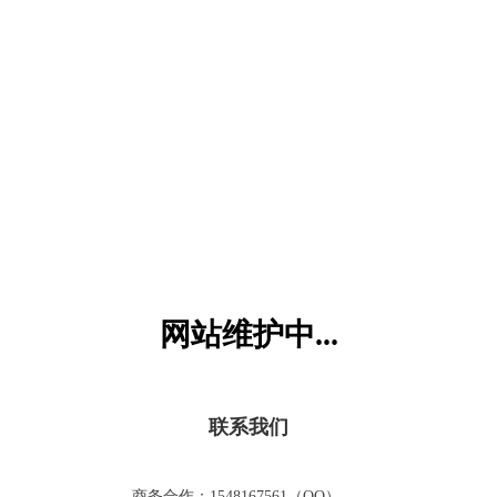
六一儿童网
网站维护中...
联系我们
商务合作：1548167561（QQ）