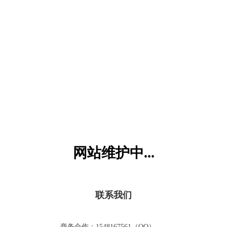
六一儿童网
网站维护中...
联系我们
商务合作：1548167561（QQ）