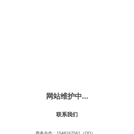
新会员注册
忘记密码？
发布动画
手机版
｜
平板版
｜
收
频
幼儿教育
儿童英语
国学启蒙
魔法学校
故事
十万个为什么
嘟拉单词
嘟拉三字经
嘟拉学汉字
嘟
烧50首
VIP会员升
故事
嘟拉安全教育
嘟拉字母
嘟拉古诗
嘟拉学拼音
嘟
拉古诗
共有嘟拉古诗
0
首
故事
嘟拉文明礼仪
学单词
嘟拉弟子规
嘟拉数学
嘟
网站维护中...
：
不限
今日
本周
本月
故事
教育百科
嘟拉百家姓
颜色城堡
嘟
：
不限
1-2
3-4
5-6
6以上
故事
嘟拉千字文
口语城堡
嘟
：
不限
教育
习惯
智力
动物
爱国
科学
家庭
联系我们
事
嘟
气推荐
最近更新
最受欢迎
最多评论
最高评分
嘟
商务合作：1548167561（QQ）