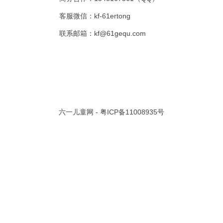
客服微信：kf-61ertong
共 0 页/
0
条记录
联系邮箱：kf@61gequ.com
视频大全
寓言故事的成语
成语故事大全
幼儿园儿歌
儿歌
动漫歌曲大全
交通安全儿歌
少儿歌曲大全
催眠曲
早教儿歌
讲故事视频
儿歌大全100首
生童谣大全
婴幼儿歌曲
经典儿童故事
十万个为什么
故事大全
儿童百科大全
动物童话故事
abcd儿歌
六一儿童网 -
粤ICP备11008935号
歌曲
儿歌串烧100首
四季儿歌
小学生安全儿歌
的儿歌
婴儿摇篮曲
3岁儿童故事
宝宝早教视频
诗歌大全
动物儿歌大全
短篇童话故事
阶梯英语儿歌
全100首
中华好故事
绘本故事
伊索寓言
英语儿歌
新年儿歌
格林故事
中秋节儿歌
全 四字成语
描写人物品质的成语
四字成语大全