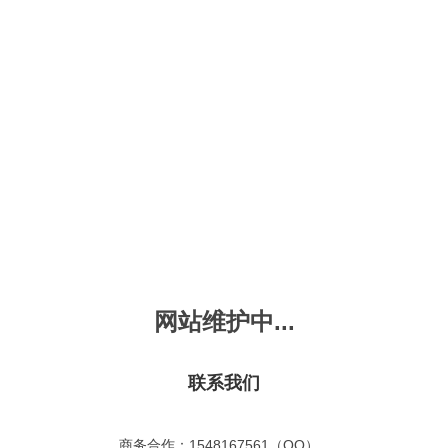
新会员注册
忘记密码？
发布动画
手机版
｜
平板版
｜
收
频
幼儿教育
儿童英语
国学启蒙
魔法学校
故事
十万个为什么
嘟拉单词
嘟拉三字经
嘟拉学汉字
嘟
烧50首
VIP会员升
故事
嘟拉安全教育
嘟拉字母
嘟拉古诗
嘟拉学拼音
嘟
拉古诗
共有嘟拉古诗
0
首
故事
嘟拉文明礼仪
学单词
嘟拉弟子规
嘟拉数学
嘟
网站维护中...
：
不限
今日
本周
本月
故事
教育百科
嘟拉百家姓
颜色城堡
嘟
：
不限
1-2
3-4
5-6
6以上
故事
嘟拉千字文
口语城堡
嘟
：
不限
教育
习惯
智力
动物
爱国
科学
家庭
联系我们
事
嘟
气推荐
最近更新
最受欢迎
最多评论
最高评分
嘟
商务合作：1548167561（QQ）