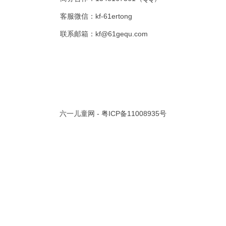
客服微信：kf-61ertong
共 0 页/
0
条记录
联系邮箱：kf@61gequ.com
视频大全
寓言故事的成语
成语故事大全
幼儿园儿歌
儿歌
动漫歌曲大全
交通安全儿歌
少儿歌曲大全
催眠曲
早教儿歌
讲故事视频
儿歌大全100首
生童谣大全
婴幼儿歌曲
经典儿童故事
十万个为什么
故事大全
儿童百科大全
动物童话故事
abcd儿歌
六一儿童网 -
粤ICP备11008935号
歌曲
儿歌串烧100首
四季儿歌
小学生安全儿歌
的儿歌
婴儿摇篮曲
3岁儿童故事
宝宝早教视频
诗歌大全
动物儿歌大全
短篇童话故事
阶梯英语儿歌
全100首
中华好故事
绘本故事
伊索寓言
英语儿歌
新年儿歌
格林故事
中秋节儿歌
全 四字成语
描写人物品质的成语
四字成语大全