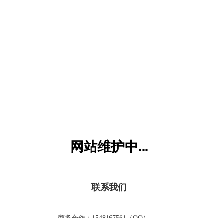
六一儿童网
网站维护中...
联系我们
商务合作：1548167561（QQ）