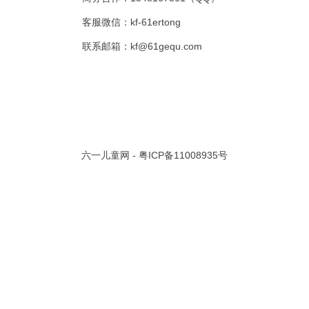
客服微信：kf-61ertong
共 0 页/
0
条记录
联系邮箱：kf@61gequ.com
视频大全
寓言故事的成语
成语故事大全
幼儿园儿歌
儿歌
动漫歌曲大全
交通安全儿歌
少儿歌曲大全
催眠曲
早教儿歌
讲故事视频
儿歌大全100首
生童谣大全
婴幼儿歌曲
经典儿童故事
十万个为什么
故事大全
儿童百科大全
动物童话故事
abcd儿歌
六一儿童网 -
粤ICP备11008935号
歌曲
儿歌串烧100首
四季儿歌
小学生安全儿歌
的儿歌
婴儿摇篮曲
3岁儿童故事
宝宝早教视频
诗歌大全
动物儿歌大全
短篇童话故事
阶梯英语儿歌
全100首
中华好故事
绘本故事
伊索寓言
英语儿歌
新年儿歌
格林故事
中秋节儿歌
全 四字成语
描写人物品质的成语
四字成语大全