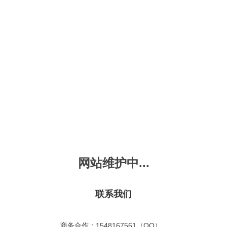
新会员注册
忘记密码？
发布动画
手机版
｜
平板版
｜
收
频
幼儿教育
儿童英语
国学启蒙
魔法学校
故事
十万个为什么
嘟拉单词
嘟拉三字经
嘟拉学汉字
嘟
烧50首
VIP会员升
故事
嘟拉安全教育
嘟拉字母
嘟拉古诗
嘟拉学拼音
嘟
拉古诗
共有嘟拉古诗
0
首
故事
嘟拉文明礼仪
学单词
嘟拉弟子规
嘟拉数学
嘟
网站维护中...
：
不限
今日
本周
本月
故事
教育百科
嘟拉百家姓
颜色城堡
嘟
：
不限
1-2
3-4
5-6
6以上
故事
嘟拉千字文
口语城堡
嘟
：
不限
教育
习惯
智力
动物
爱国
科学
家庭
联系我们
事
嘟
气推荐
最近更新
最受欢迎
最多评论
最高评分
嘟
商务合作：1548167561（QQ）