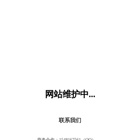
六一儿童网
网站维护中...
联系我们
商务合作：1548167561（QQ）