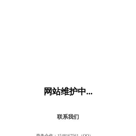
六一儿童网
网站维护中...
联系我们
商务合作：1548167561（QQ）