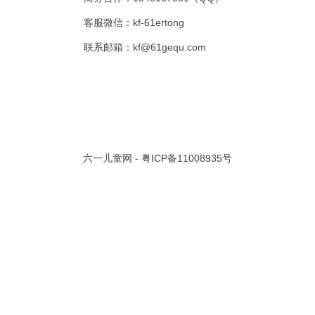
客服微信：kf-61ertong
共 0 页/
0
条记录
联系邮箱：kf@61gequ.com
视频大全
寓言故事的成语
成语故事大全
幼儿园儿歌
儿歌
动漫歌曲大全
交通安全儿歌
少儿歌曲大全
催眠曲
早教儿歌
讲故事视频
儿歌大全100首
生童谣大全
婴幼儿歌曲
经典儿童故事
十万个为什么
故事大全
儿童百科大全
动物童话故事
abcd儿歌
六一儿童网 -
粤ICP备11008935号
歌曲
儿歌串烧100首
四季儿歌
小学生安全儿歌
的儿歌
婴儿摇篮曲
3岁儿童故事
宝宝早教视频
诗歌大全
动物儿歌大全
短篇童话故事
阶梯英语儿歌
全100首
中华好故事
绘本故事
伊索寓言
英语儿歌
新年儿歌
格林故事
中秋节儿歌
全 四字成语
描写人物品质的成语
四字成语大全