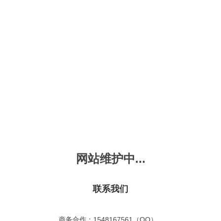
新会员注册
忘记密码？
发布动画
手机版
｜
平板版
｜
收
频
幼儿教育
儿童英语
国学启蒙
魔法学校
故事
十万个为什么
嘟拉单词
嘟拉三字经
嘟拉学汉字
嘟
烧50首
VIP会员升
故事
嘟拉安全教育
嘟拉字母
嘟拉古诗
嘟拉学拼音
嘟
拉古诗
共有嘟拉古诗
0
首
故事
嘟拉文明礼仪
学单词
嘟拉弟子规
嘟拉数学
嘟
网站维护中...
：
不限
今日
本周
本月
故事
教育百科
嘟拉百家姓
颜色城堡
嘟
：
不限
1-2
3-4
5-6
6以上
故事
嘟拉千字文
口语城堡
嘟
：
不限
教育
习惯
智力
动物
爱国
科学
家庭
联系我们
事
嘟
气推荐
最近更新
最受欢迎
最多评论
最高评分
嘟
商务合作：1548167561（QQ）